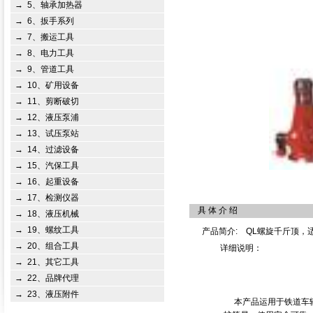
→
5、轴承加热器
→
6、扳手系列
→
7、搬运工具
→
8、电力工具
→
9、管道工具
→
10、矿用设备
→
11、剪断破切
→
12、液压泵浦
→
13、试压泵站
→
14、过滤设备
→
15、汽保工具
→
16、起重设备
→
17、检测仪器
具 体 介 绍
→
18、液压机械
→
19、螺纹工具
产品简介: QL螺旋千斤顶，
→
20、组合工具
详细说明：
→
21、其它工具
→
22、品牌代理
→
23、液压附件
本产品运用于铁道车辆