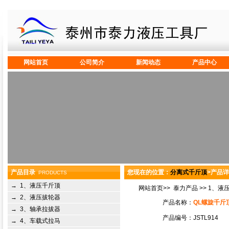
网站首页
公司简介
新闻动态
产品中心
产品目录
您现在的位置：
分离式千斤顶
>产品
PRODUCTS
→
1、液压千斤顶
网站首页
>>
泰力产品
>>
1、液
→
2、液压拔轮器
产品名称：
QL螺旋千斤
→
3、轴承拉拔器
产品编号：
JSTL914
→
4、车载式拉马