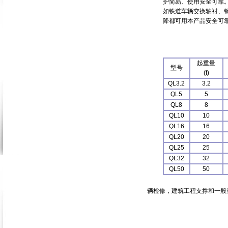
护简易、使用安全可靠
如铁道车辆交换轴衬、
降都可用本产品安全可靠
起重量
型号
(t)
QL3.2
3.2
QL5
5
QL8
8
QL10
10
QL16
16
QL20
20
QL25
25
QL32
32
QL50
50
辆检修，建筑工程支撑和一般